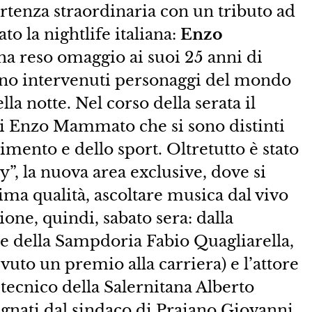
artenza straordinaria con un tributo ad
o la nightlife italiana:
Enzo
o ha reso omaggio ai suoi 25 anni di
sono intervenuti personaggi del mondo
lla notte. Nel corso della serata il
di Enzo Mammato che si sono distinti
imento e dello sport. Oltretutto è stato
y”, la nuova area exclusive, dove si
ima qualità, ascoltare musica dal vivo
one, quindi, sabato sera: dalla
ore della Sampdoria Fabio Quagliarella,
vuto un premio alla carriera) e l’attore
tecnico della Salernitana Alberto
egnati dal sindaco di Praiano Giovanni