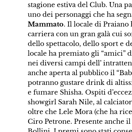
stagione estiva del Club. Una p
uno dei personaggi che ha segnat
Mammato
. Il locale di Praian
carriera con un gran galà cui 
dello spettacolo, dello sport e de
locale ha premiato gli “amici” 
nei diversi campi dell’ intratten
anche aperta al pubblico il “Bab
potranno gustare drink di altiss
e fumare Shisha. Ospiti d’eccezi
showgirl Sarah Nile, al calciat
oltre che Lele Mora (che ha rice
Ciro Petrone. Presente anche il 
Bollini. I premi sono stati cons