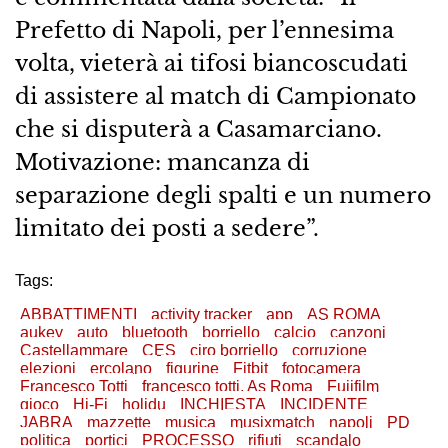
Prefetto di Napoli, per l’ennesima
volta, vieterà ai tifosi biancoscudati
di assistere al match di Campionato
che si disputerà a Casamarciano.
Motivazione: mancanza di
separazione degli spalti e un numero
limitato dei posti a sedere”.
Tags:
ABBATTIMENTI
activity tracker
app
AS ROMA
aukey
auto
bluetooth
borriello
calcio
canzoni
Castellammare
CES
ciro borriello
corruzione
elezioni
ercolano
figurine
Fitbit
fotocamera
Francesco Totti
francesco totti. As Roma
Fujifilm
gioco
Hi-Fi
holidu
INCHIESTA
INCIDENTE
JABRA
mazzette
musica
musixmatch
napoli
PD
politica
portici
PROCESSO
rifiuti
scandalo