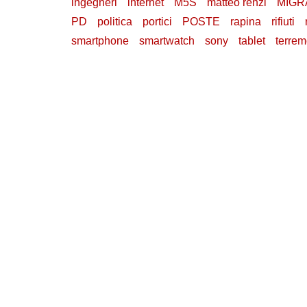
ingegneri
internet
M5S
matteo renzi
MIGR
PD
politica
portici
POSTE
rapina
rifiuti
smartphone
smartwatch
sony
tablet
terrem