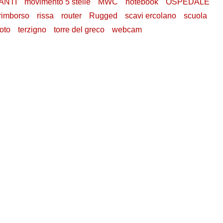
ANTI
movimento 5 stelle
MWC
notebook
OSPEDALE
rimborso
rissa
router
Rugged
scavi ercolano
scuola
oto
terzigno
torre del greco
webcam