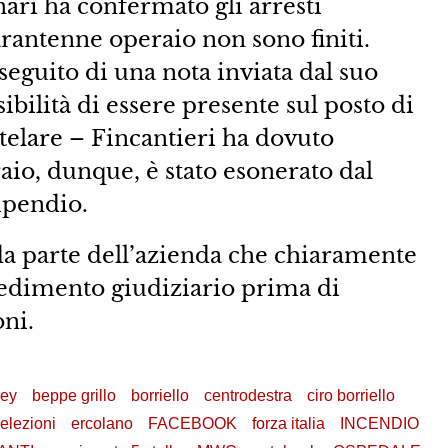
nari ha confermato gli arresti
arantenne operaio non sono finiti.
a seguito di una nota inviata dal suo
bilità di essere presente sul posto di
utelare – Fincantieri ha dovuto
aio, dunque, è stato esonerato dal
tipendio.
a parte dell’azienda che chiaramente
cedimento giudiziario prima di
oni.
ey
beppe grillo
borriello
centrodestra
ciro borriello
elezioni
ercolano
FACEBOOK
forza italia
INCENDIO