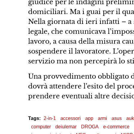
giudice per le indagini prelimi
domiciliari. Ma i guai per il qu
Nella giornata di ieri infatti – 
legale, che comunicava l’impossi
lavoro, a causa della misura ca
sospendere il lavoratore. L’oper
servizio ma non percepirà lo s
Una provvedimento obbligato d
dovrà attendere l’esito del pro
prendere eventuali altre decisi
Tags:
2-in-1
accessori
app
armi
asus
auk
computer
deiulemar
DROGA
e-commerce