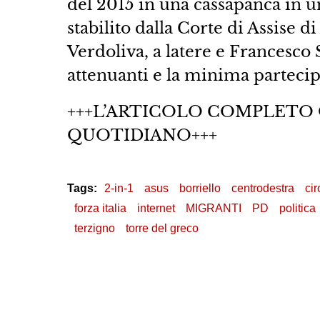
del 2015 in una cassapanca in u
stabilito dalla Corte di Assise 
Verdoliva, a latere e Francesco 
attenuanti e la minima partecip
+++L’ARTICOLO COMPLETO
QUOTIDIANO+++
Tags:
2-in-1
asus
borriello
centrodestra
cir
forza italia
internet
MIGRANTI
PD
politica
terzigno
torre del greco