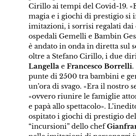
Cirillo ai tempi del Covid-19. «
magia e i giochi di prestigio si 
imitazioni, i sorrisi regalati da
ospedali Gemelli e Bambin Gesù
è andato in onda in diretta sul s
oltre a Stefano Cirillo, i due di
Langella
e
Francesco Borrelli
.
punte di 2500 tra bambini e gen
un’ora di svago. «Era il nostro 
«ovvero riunire le famiglie att
e papà allo spettacolo». L’ined
ospitato i giochi di prestigio d
“incursioni” dello chef
Gianfra