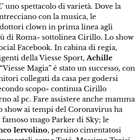
E’ uno spettacolo di varietà. Dove la
intrecciano con la musica, le
i dottori clown in prima linea agli
 di Roma» sottolinea Cirillo. Lo show
ocial Facebook. In cabina di regia,
rigenti della Viesse Sport,
Achille
 “Viesse Magia” è stato un successo, con
itori collegati da casa per godersi
secondo scopo» continua Cirillo
orno al pc. Fare assistere anche mamma
ito show ai tempi del Coronavirus ha
el famoso mago Parker di Sky; le
nco Iervolino
, persino cimentatosi