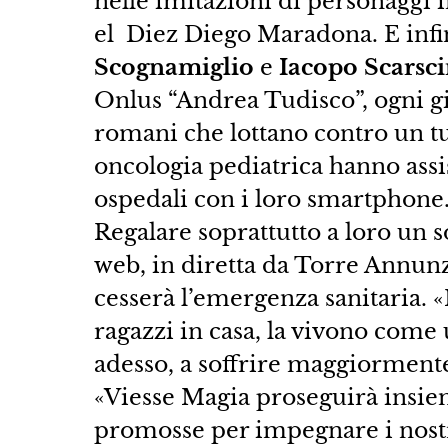
nelle imitazioni di personaggi
el Diez Diego Maradona. E infi
Scognamiglio
e
Iacopo Scarsci
Onlus “Andrea Tudisco”, ogni gi
romani che lottano contro un tu
oncologia pediatrica hanno assis
ospedali con i loro smartphone.
Regalare soprattutto a loro un s
web, in diretta da Torre Annun
cesserà l’emergenza sanitaria. «
ragazzi in casa, la vivono come 
adesso, a soffrire maggiormente
«Viesse Magia proseguirà insieme
promosse per impegnare i nostr