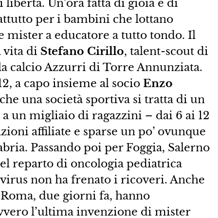
 libertà. Un’ora fatta di gioia e di
attutto per i bambini che lottano
mister a educatore a tutto tondo. Il
 vita di
Stefano Cirillo
, talent-scout di
la calcio Azzurri di Torre Annunziata.
12, a capo insieme al socio
Enzo
che una società sportiva si tratta di un
a un migliaio di ragazzini – dai 6 ai 12
zioni affiliate e sparse un po’ ovunque
abria. Passando poi per Foggia, Salerno
l reparto di oncologia pediatrica
virus non ha frenato i ricoveri. Anche
i Roma, due giorni fa, hanno
vvero l’ultima invenzione di mister