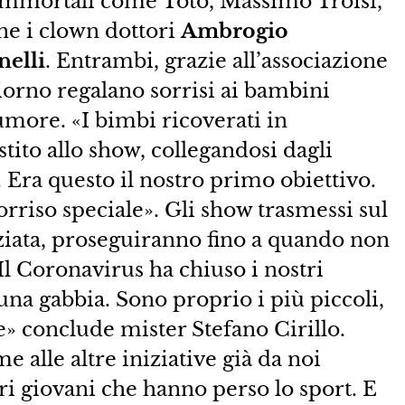
 immortali come Totò, Massimo Troisi,
ne i clown dottori
Ambrogio
nelli
. Entrambi, grazie all’associazione
orno regalano sorrisi ai bambini
more. «I bimbi ricoverati in
tito allo show, collegandosi dagli
 Era questo il nostro primo obiettivo.
orriso speciale». Gli show trasmessi sul
ziata, proseguiranno fino a quando non
Il Coronavirus ha chiuso i nostri
una gabbia. Sono proprio i più piccoli,
» conclude mister Stefano Cirillo.
 alle altre iniziative già da noi
i giovani che hanno perso lo sport. E