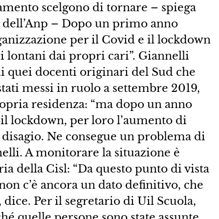
namento scelgono di tornare – spiega
e dell’Anp – Dopo un primo anno
ganizzazione per il Covid e il lockdown
i lontani dai propri cari”. Giannelli
 di quei docenti originari del Sud che
tati messi in ruolo a settembre 2019,
ropria residenza: “ma dopo un anno
 il lockdown, per loro l’aumento di
el disagio. Ne consegue un problema di
nelli. A monitorare la situazione è
a della Cisl: “Da questo punto di vista
n c’è ancora un dato definitivo, che
dice. Per il segretario di Uil Scuola,
hé quelle persone sono state assunte