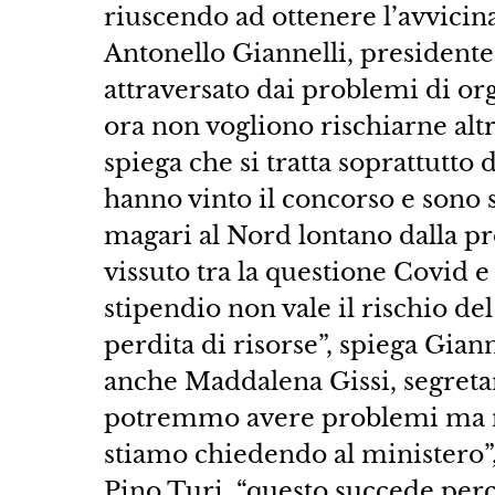
riuscendo ad ottenere l’avvici
Antonello Giannelli, president
attraversato dai problemi di or
ora non vogliono rischiarne altr
spiega che si tratta soprattutto
hanno vinto il concorso e sono s
magari al Nord lontano dalla p
vissuto tra la questione Covid e
stipendio non vale il rischio d
perdita di risorse”, spiega Gian
anche Maddalena Gissi, segretari
potremmo avere problemi ma no
stiamo chiedendo al ministero”, 
Pino Turi, “questo succede perc