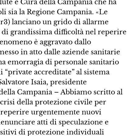
lute e Cura della Campania che ha
poli sia la Regione Campania. «Le
, r3) lanciano un grido di allarme
di grandissima difficoltà nel reperire
l fenomeno è aggravato dallo
esso in atto dalle aziende sanitarie
na emorragia di personale sanitario
i “private accreditate” al sistema
Salvatore Isaia, presidente
ella Campania – Abbiamo scritto al
 crisi della protezione civile per
di reperire urgentemente nuovi
denunciare atti di speculazione e
ositivi di protezione individuali