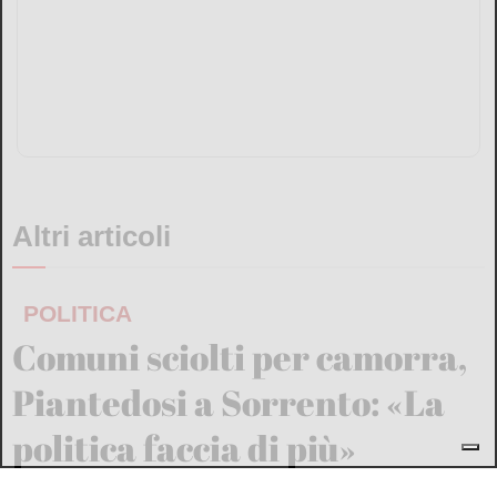
Altri articoli
POLITICA
Comuni sciolti per camorra,
Piantedosi a Sorrento: «La
politica faccia di più»
Andrea Ripa