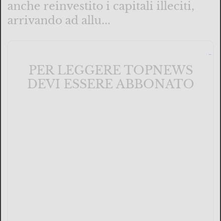
anche reinvestito i capitali illeciti,
arrivando ad allu...
PER LEGGERE TOPNEWS
DEVI ESSERE ABBONATO