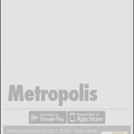
metropolisweb.it @2017-2026 - Tutti i diritti