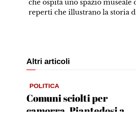
che ospita uno spazio museale 
reperti che illustrano la storia 
Altri articoli
POLITICA
Comuni sciolti per
camorra, Piantedosi a
Sorrento: «La politica
faccia di più»