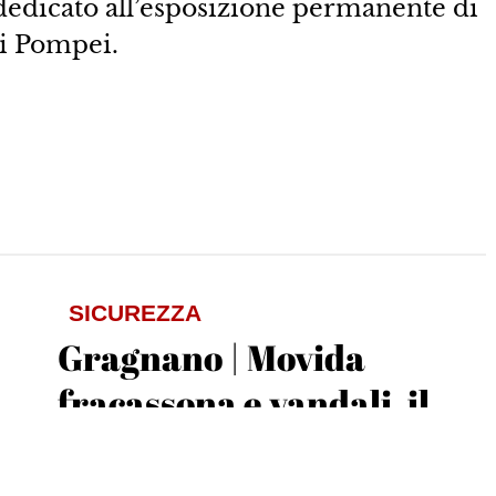
dedicato all’esposizione permanente di
di Pompei.
SICUREZZA
Gragnano | Movida
fracassona e vandali, il
Comune assume i
vigilantes