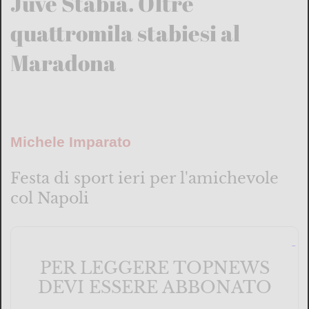
Juve Stabia. Oltre
quattromila stabiesi al
Maradona
Michele Imparato
Festa di sport ieri per l'amichevole
col Napoli
PER LEGGERE TOPNEWS
DEVI ESSERE ABBONATO