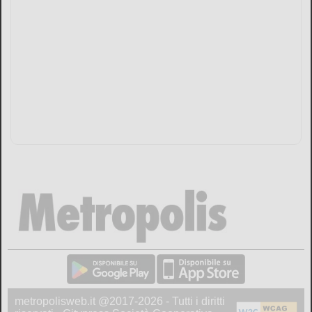
metropolisweb.it @2017-2026 - Tutti i diritti