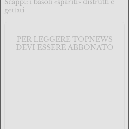
Scappi: i basoli «spariti» distrutti e
gettati
PER LEGGERE TOPNEWS
DEVI ESSERE ABBONATO