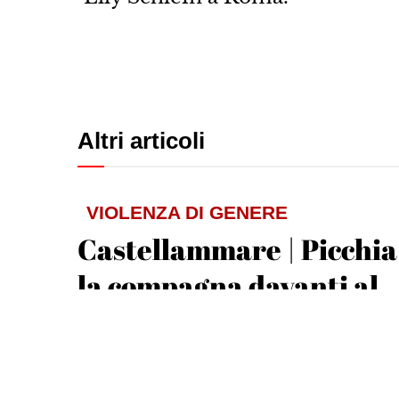
Altri articoli
VIOLENZA DI GENERE
Castellammare | Picchia
la compagna davanti al
figlio: libero dopo 2 gior
Michele De Feo