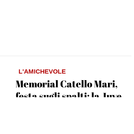
L'AMICHEVOLE
Memorial Catello Mari,
festa sugli spalti: la Juve
ni
Stabia batte la Cavese 1-0
Tiziano Valle