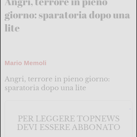
Angri, terrore in pieno
giorno: sparatoria dopo una
lite
Mario Memoli
Angri, terrore in pieno giorno:
sparatoria dopo una lite
PER LEGGERE TOPNEWS
DEVI ESSERE ABBONATO