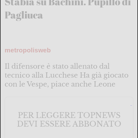
Stabia su Bachini. Pupillo di
Pagliuca
metropolisweb
Il difensore è stato allenato dal
tecnico alla Lucchese Ha già giocato
con le Vespe, piace anche Leone
PER LEGGERE TOPNEWS
DEVI ESSERE ABBONATO