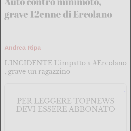
Auto contro minimoto,
grave 12enne di Ercolano
Andrea Ripa
L'INCIDENTE L'impatto a #Ercolano
, grave un ragazzino
PER LEGGERE TOPNEWS
DEVI ESSERE ABBONATO