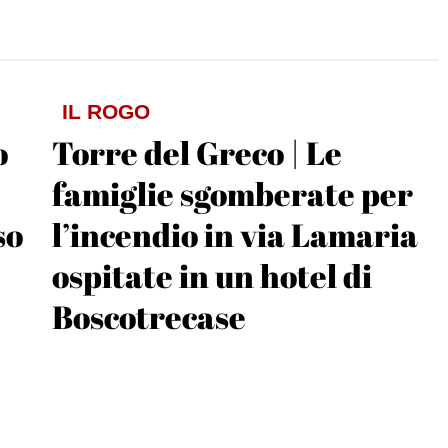
IL ROGO
o
Torre del Greco | Le
famiglie sgomberate per
so
l’incendio in via Lamaria
ospitate in un hotel di
Boscotrecase
Andrea Ripa