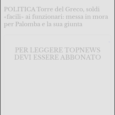
POLITICA Torre del Greco, soldi
«facili» ai funzionari: messa in mora
per Palomba e la sua giunta
PER LEGGERE TOPNEWS
DEVI ESSERE ABBONATO