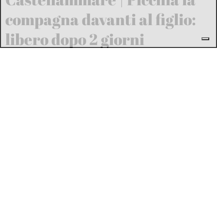
compagna davanti al figlio:
libero dopo 2 giorni
Michele De Feo
L'AMICHEVOLE
Memorial Catello Mari, festa
sugli spalti: la Juve Stabia
batte la Cavese 1-0
Tiziano Valle