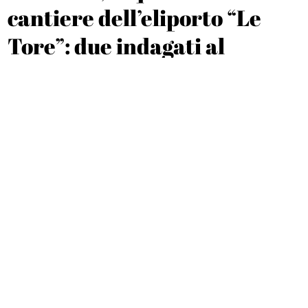
cantiere dell’eliporto “Le
Tore”: due indagati al
Comune
Michele De Feo
CRONACA
SuperEnalotto, centrato un
“5” da oltre 19mila euro a
Lettere
Michele De Feo