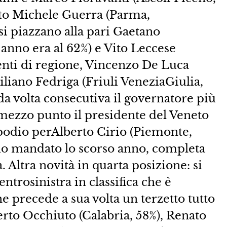
sto Michele Guerra (Parma,
si piazzano alla pari Gaetano
 anno era al 62%) e Vito Leccese
denti di regione, Vincenzo De Luca
iliano Fedriga (Friuli VeneziaGiulia,
da volta consecutiva il governatore più
 mezzo punto il presidente del Veneto
 podio perAlberto Cirio (Piemonte,
do mandato lo scorso anno, completa
. Altra novità in quarta posizione: si
ntrosinistra in classifica che è
e precede a sua volta un terzetto tutto
to Occhiuto (Calabria, 58%), Renato