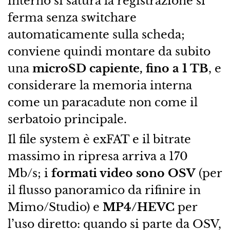
interno si satura la registrazione si
ferma senza switchare
automaticamente sulla scheda;
conviene quindi montare da subito
una
microSD capiente, fino a 1 TB
, e
considerare la memoria interna
come un paracadute non come il
serbatoio principale.
Il file system è exFAT e il bitrate
massimo in ripresa arriva a 170
Mb/s; i
formati video sono OSV
(per
il flusso panoramico da rifinire in
Mimo/Studio) e
MP4/HEVC
per
l’uso diretto: quando si parte da OSV,