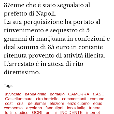
37enne che è stato segnalato al
prefetto di Napoli.
La sua perquisizione ha portato al
rinvenimento e sequestro di 5
grammi di marijuana in confezioni e
deal somma di 35 euro in contante
ritenuta provento di attività illecita.
L’arrestato è in attesa di rito
direttissimo.
Tags:
avvocato
beppe grillo
borriello
CAMORRA
CASE
Castellammare
ciro borriello
commercianti
comune
costi
crisi
deiulemar
elezioni
enzo cuomo
equo
compenso
ercolano
fannulloni
forza italia
funerali
furti
giudice
GORI
grillini
INCIDENTE
internet