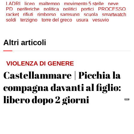
LADRI
liceo
maltempo
movimento 5 stelle
neve
PD
periferiche
politica
politici
portici
PROCESSO
racket
rifiuti
rimborso
samsung
scuola
smartwatch
soldi
terzigno
torre del greco
usura
vesuvio
Altri articoli
VIOLENZA DI GENERE
Castellammare | Picchia la
compagna davanti al figlio:
libero dopo 2 giorni
Michele De Feo