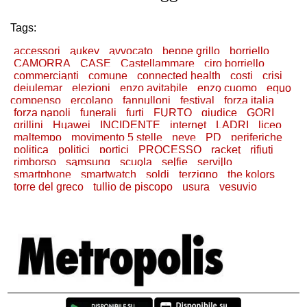
Tags:
accessori
aukey
avvocato
beppe grillo
borriello
CAMORRA
CASE
Castellammare
ciro borriello
commercianti
comune
connected health
costi
crisi
deiulemar
elezioni
enzo avitabile
enzo cuomo
equo
compenso
ercolano
fannulloni
festival
forza italia
forza napoli
funerali
furti
FURTO
giudice
GORI
grillini
Huawei
INCIDENTE
internet
LADRI
liceo
maltempo
movimento 5 stelle
neve
PD
periferiche
politica
politici
portici
PROCESSO
racket
rifiuti
rimborso
samsung
scuola
selfie
servillo
smartphone
smartwatch
soldi
terzigno
the kolors
torre del greco
tullio de piscopo
usura
vesuvio