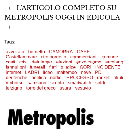
+++ L’ARTICOLO COMPLETO SU
METROPOLIS OGGI IN EDICOLA
+++
Tags:
avvocato
borriello
CAMORRA
CASE
Castellammare
ciro borriello
commercianti
comune
costi
crisi
deiulemar
elezioni
enzo cuomo
ercolano
fannulloni
funerali
furti
giudice
GORI
INCIDENTE
internet
LADRI
liceo
maltempo
neve
PD
periferiche
politica
portici
PROCESSO
racket
rifiuti
rimborso
samsung
scuola
smartwatch
soldi
terzigno
torre del greco
usura
vesuvio