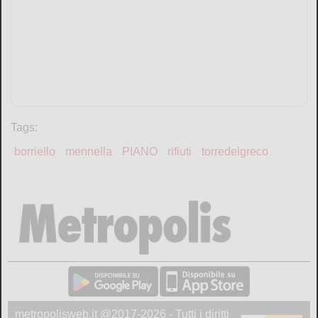
Tags:
borriello
mennella
PIANO
rifiuti
torredelgreco
metropolisweb.it @2017-2026 - Tutti i diritti