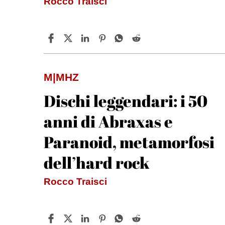
Rocco Traisci
M|MHZ
Dischi leggendari: i 50
anni di Abraxas e
Paranoid, metamorfosi
dell’hard rock
Rocco Traisci