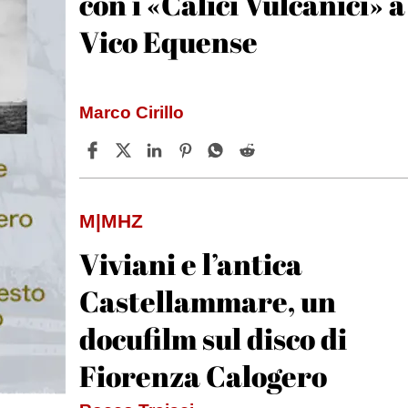
con i «Calici Vulcanici» a
Vico Equense
Marco Cirillo
M|MHZ
Viviani e l’antica
Castellammare, un
docufilm sul disco di
Fiorenza Calogero